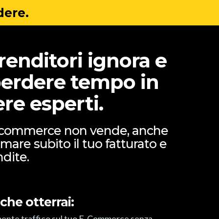
dere.
renditori ignora e
perdere tempo in
ere esperti.
 e-commerce non vende, anche
rmare subito il tuo fatturato e
ndite.
 che otterrai:
ente traffico sul tuo E-Commerce senza