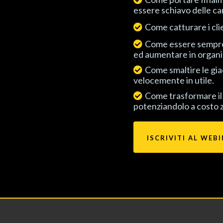
essere schiavo delle ca
Come catturare i clie
Come essere sempre i
ed aumentare in organic
Come smaltire le gi
velocemente in utile.
Come trasformare i
potenziandolo a costo 
ISCRIVITI AL WEB